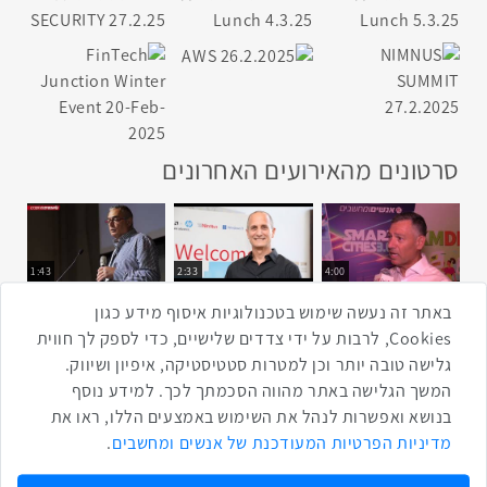
סרטונים מהאירועים האחרונים
1:43
2:33
4:00
כנס ערים חכמות
כנס מפעיל
כנס בריאות דיגיטלית
באתר זה נעשה שימוש בטכנולוגיות איסוף מידע כגון
Cookies, לרבות על ידי צדדים שלישיים, כדי לספק לך חווית
גלישה טובה יותר וכן למטרות סטטיסטיקה, איפיון ושיווק.
2:32
1:14
3:52
המשך הגלישה באתר מהווה הסכמתך לכך. למידע נוסף
כנס RPA
כנס בינת יערות הכרמל
כנס F5
בנושא ואפשרות לנהל את השימוש באמצעים הללו, ראו את
שתפו ברשת
מדיניות הפרטיות המעודכנת של אנשים ומחשבים
.
שתף בטוויטר
שתף בפייסבוק
שתף בלינקדאין
שתף בווטסאפ
שתף בטלגרם