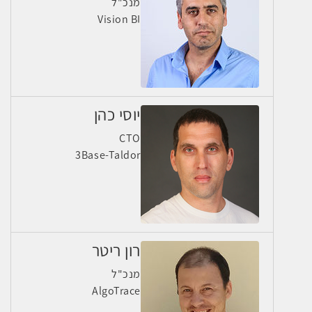
מנכ"ל
Vision BI
יוסי כהן
CTO
3Base-Taldor
רון ריטר
מנכ"ל
AlgoTrace