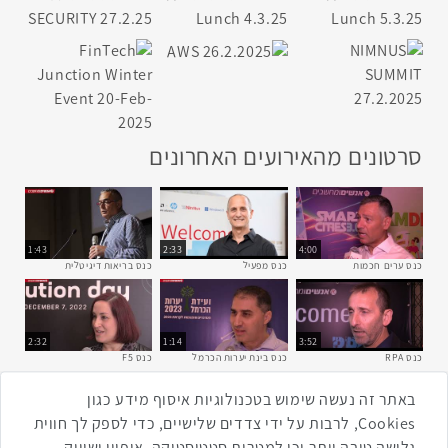
סרטונים מהאירועים האחרונים
1:43
2:33
4:00
כנס ערים חכמות
כנס מפעיל
כנס בריאות דיגיטלית
2:32
1:14
3:52
כנס RPA
כנס בינת יערות הכרמל
כנס F5
באתר זה נעשה שימוש בטכנולוגיות איסוף מידע כגון
שתפו ברשת
Cookies, לרבות על ידי צדדים שלישיים, כדי לספק לך חווית
שתף בטוויטר
שתף בפייסבוק
שתף בלינקדאין
שתף בווטסאפ
שתף בטלגרם
גלישה טובה יותר וכן למטרות סטטיסטיקה, איפיון ושיווק.