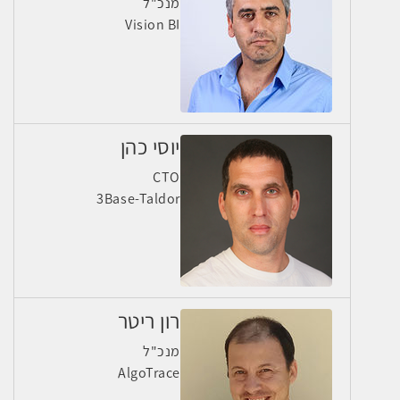
מנכ"ל
Vision BI
יוסי כהן
CTO
3Base-Taldor
רון ריטר
מנכ"ל
AlgoTrace